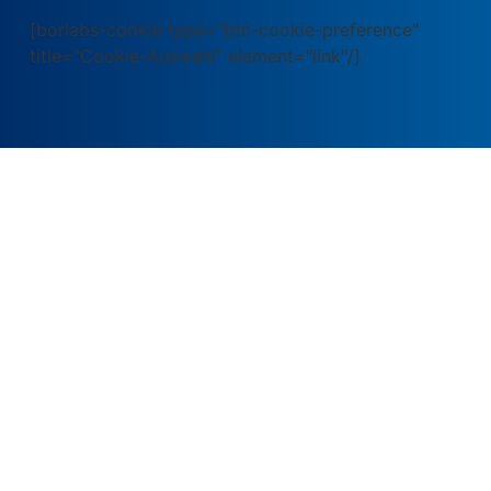
[borlabs-cookie type="btn-cookie-preference"
title="Cookie-Auswahl" element="link"/]