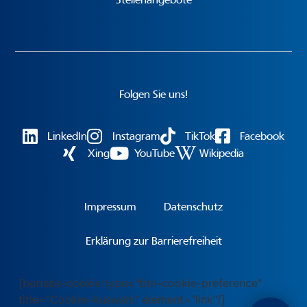
Folgen Sie uns!
LinkedIn
Instagram
TikTok
Facebook
Xing
YouTube
Wikipedia
Impressum
Datenschutz
Erklärung zur Barrierefreiheit
[borlabs-cookie type="btn-cookie-preference"
title="Cookie-Auswahl" element="link"/]